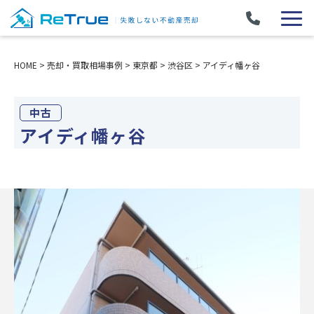
HOME
>
売却・買取相場事例
>
東京都
>
渋谷区
>
アイディ幡ヶ谷
中古
アイディ幡ヶ谷