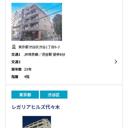
東京都渋谷区渋谷1丁目6-3
交通1
JR埼京線／渋谷駅 徒歩6分
交通2
築年数
23年
階層
4階
東京都
渋谷区
レガリアヒルズ代々木