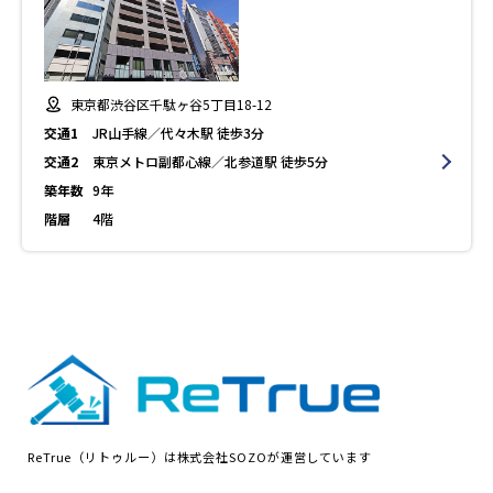
東京都渋谷区千駄ヶ谷5丁目18-12
交通1
JR山手線／代々木駅 徒歩3分
交通2
東京メトロ副都心線／北参道駅 徒歩5分
築年数
9年
階層
4階
ReTrue（リトゥルー）は株式会社SOZOが運営しています