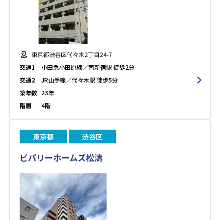
東京都渋谷区代々木2丁目24-7
交通1
小田急小田原線／南新宿駅 徒歩2分
交通2
JR山手線／代々木駅 徒歩5分
築年数
23年
階層
4階
東京都
渋谷区
ビバリーホームズ松濤