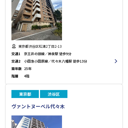
東京都渋谷区松濤2丁目2-13
交通1
京王井の頭線／神泉駅 徒歩9分
交通2
小田急小田原線／代々木八幡駅 徒歩13分
築年数
25年
階層
4階
東京都
渋谷区
ヴァントヌーベル代々木