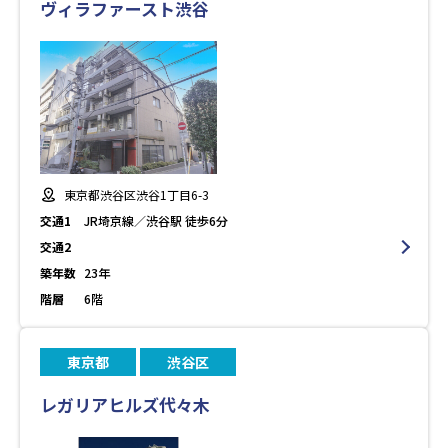
ヴィラファースト渋谷
東京都渋谷区渋谷1丁目6-3
交通1
JR埼京線／渋谷駅 徒歩6分
交通2
築年数
23年
階層
6階
東京都
渋谷区
レガリアヒルズ代々木