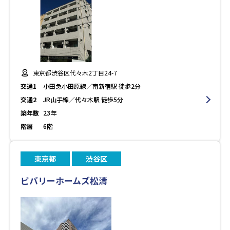
東京都渋谷区代々木2丁目24-7
交通1
小田急小田原線／南新宿駅 徒歩2分
交通2
JR山手線／代々木駅 徒歩5分
築年数
23年
階層
6階
東京都
渋谷区
ビバリーホームズ松濤