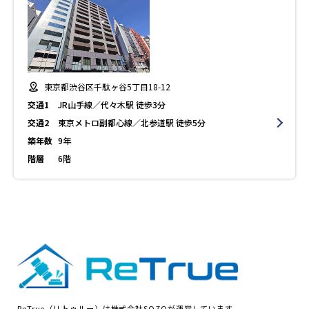
東京都渋谷区千駄ヶ谷5丁目18-12
交通1
JR山手線／代々木駅 徒歩3分
交通2
東京メトロ副都心線／北参道駅 徒歩5分
築年数
9年
階層
6階
ReTrue（リトゥルー）は株式会社SOZOが運営しています