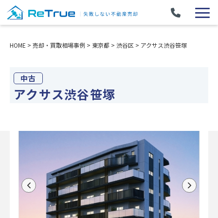
HOME
>
売却・買取相場事例
>
東京都
>
渋谷区
>
アクサス渋谷笹塚
中古
アクサス渋谷笹塚