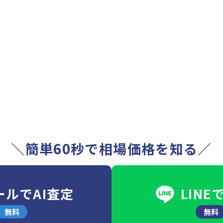
＼簡単60秒で相場価格を知る／
ールでAI査定
LINE
無料
無料