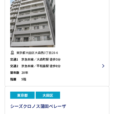
東京都大田区大森西3丁目28-6
交通1
京急本線／大森町駅 徒歩3分
交通2
京急本線／平和島駅 徒歩8分
築年数
20年
階層
5階
東京都
大田区
シーズクロノス蒲田ベレーザ