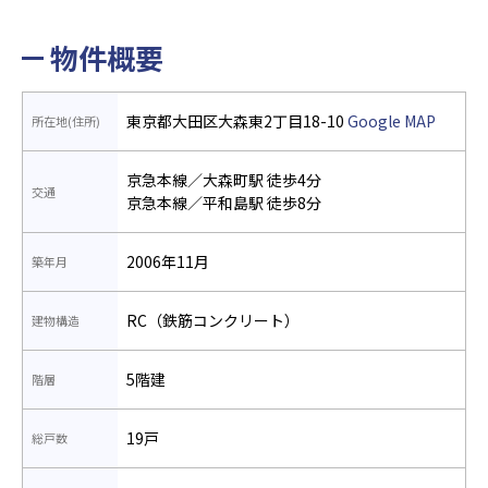
物件概要
東京都大田区大森東2丁目18-10
Google MAP
所在地(住所)
京急本線／大森町駅 徒歩4分
交通
京急本線／平和島駅 徒歩8分
2006年11月
築年月
RC（鉄筋コンクリート）
建物構造
5階建
階層
19戸
総戸数