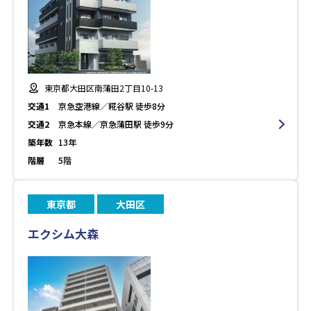
東京都大田区南蒲田2丁目10-13
交通1
京急空港線／糀谷駅 徒歩8分
交通2
京急本線／京急蒲田駅 徒歩9分
築年数
13年
階層
5階
東京都
大田区
エクシム大森