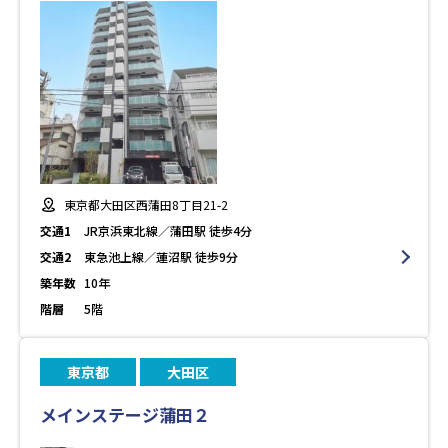
東京都大田区西蒲田8丁目21-2
交通1
JR京浜東北線／蒲田駅 徒歩4分
交通2
東急池上線／蓮沼駅 徒歩9分
築年数
10年
階層
5階
東京都
大田区
メインステージ蒲田２