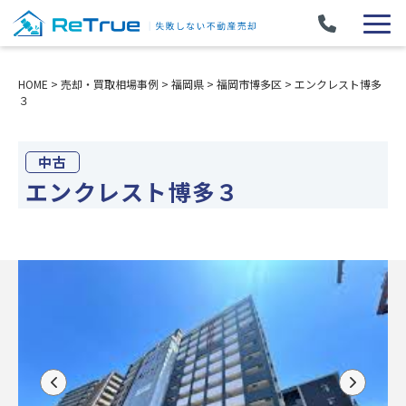
HOME
>
売却・買取相場事例
>
福岡県
>
福岡市博多区
>
エンクレスト博多
３
中古
エンクレスト博多３