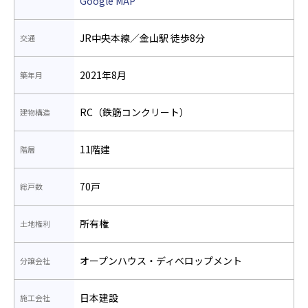
Google MAP
JR中央本線／金山駅 徒歩8分
交通
2021年8月
築年月
RC（鉄筋コンクリート）
建物構造
11階建
階層
70戸
総戸数
所有権
土地権利
オープンハウス・ディベロップメント
分譲会社
日本建設
施工会社