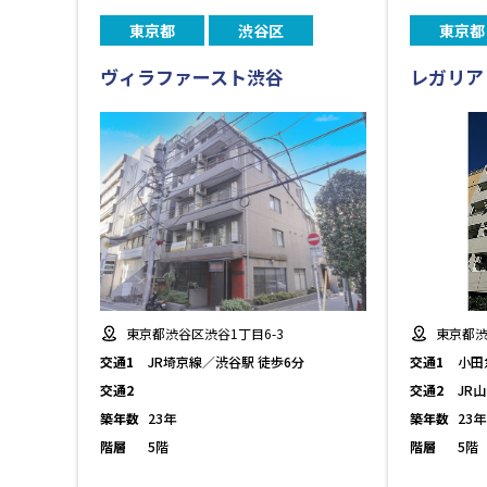
東京都
渋谷区
東京都
ヴィラファースト渋谷
レガリア
東京都渋谷区渋谷1丁目6-3
東京都渋
交通1
JR埼京線／渋谷駅 徒歩6分
交通1
小田
交通2
交通2
JR
築年数
23年
築年数
23年
階層
5階
階層
5階