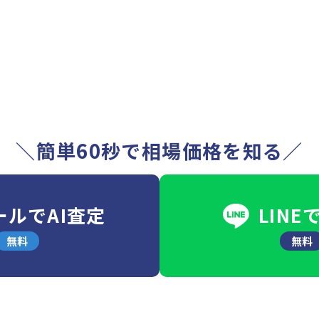
＼簡単60秒で相場価格を知る／
ールでAI査定
LINE
無料
無料