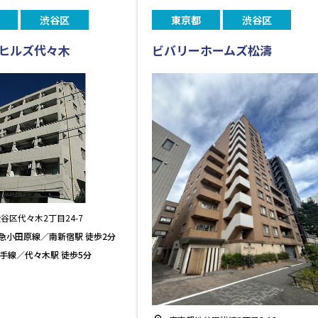
渋谷区
東京都
渋谷区
ヒルズ代々木
ビバリーホームズ松濤
谷区代々木2丁目24-7
急小田原線／南新宿駅 徒歩2分
山手線／代々木駅 徒歩5分