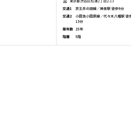
東京都渋谷区松濤2丁目2-13
交通1
京王井の頭線／神泉駅 徒歩9分
交通2
小田急小田原線／代々木八幡駅 徒
13分
築年数
25年
階層
5階