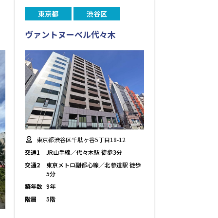
東京都
渋谷区
ヴァントヌーベル代々木
東京都渋谷区千駄ヶ谷5丁目18-12
交通1
JR山手線／代々木駅 徒歩3分
交通2
東京メトロ副都心線／北参道駅 徒歩
5分
築年数
9年
階層
5階