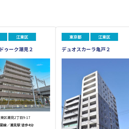
江東区
東京都
江東区
ドゥーク潮見２
デュオスカーラ亀戸２
東区潮見2丁目9-17
京葉線／潮見駅 徒歩4分