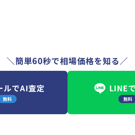
＼簡単60秒で相場価格を知る／
ールでAI査定
LINE
無料
無料