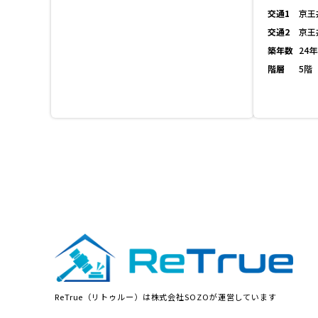
交通1
京王
交通2
京王
築年数
24年
階層
5階
ReTrue（リトゥルー）は株式会社SOZOが運営しています