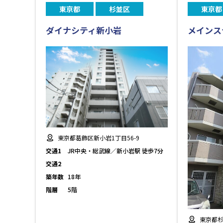
東京都
杉並区
東京都
ダイナシティ新小岩
メインス
東京都葛飾区新小岩1丁目56-9
交通1
JR中央・総武線／新小岩駅 徒歩7分
交通2
築年数
18年
階層
5階
東京都杉