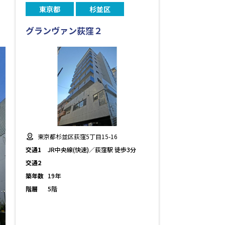
東京都
杉並区
グランヴァン荻窪２
東京都杉並区荻窪5丁目15-16
交通1
JR中央線(快速)／荻窪駅 徒歩3分
交通2
築年数
19年
階層
5階