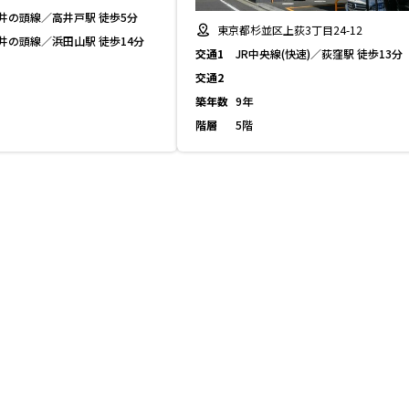
井の頭線／高井戸駅 徒歩5分
東京都杉並区上荻3丁目24-12
井の頭線／浜田山駅 徒歩14分
交通1
JR中央線(快速)／荻窪駅 徒歩13分
交通2
築年数
9年
階層
5階