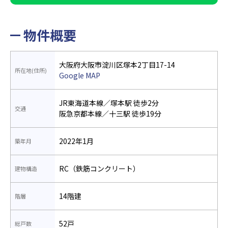
物件概要
大阪府大阪市淀川区塚本2丁目17-14
所在地(住所)
Google MAP
JR東海道本線／塚本駅 徒歩2分
交通
阪急京都本線／十三駅 徒歩19分
2022年1月
築年月
RC（鉄筋コンクリート）
建物構造
14階建
階層
52戸
総戸数