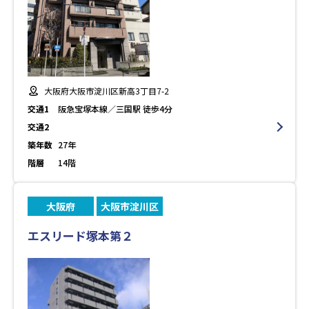
大阪府大阪市淀川区新高3丁目7-2
交通1
阪急宝塚本線／三国駅 徒歩4分
交通2
築年数
27年
階層
14階
大阪府
大阪市淀川区
エスリード塚本第２