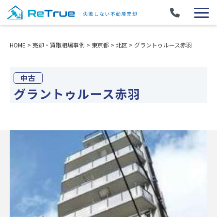
HOME
>
売却・買取相場事例
>
東京都
>
北区
>
グラントゥルース赤羽
中古
グラントゥルース赤羽