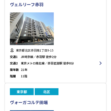
ヴェルリーフ赤羽
東京都北区赤羽南1丁目9-15
交通1
JR埼京線／赤羽駅 徒歩2分
交通2
東京メトロ南北線／赤羽岩淵駅 徒歩8分
築年数
21年
階層
11階
東京都
北区
ヴォーガコルテ田端