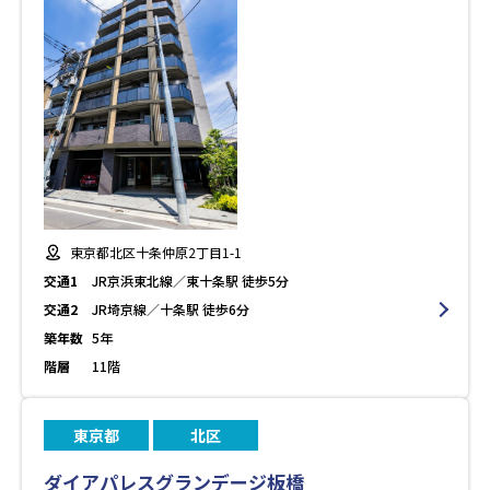
東京都北区十条仲原2丁目1-1
交通1
JR京浜東北線／東十条駅 徒歩5分
交通2
JR埼京線／十条駅 徒歩6分
築年数
5年
階層
11階
東京都
北区
ダイアパレスグランデージ板橋