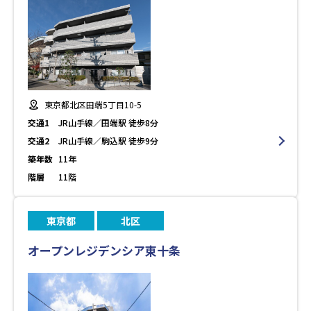
東京都北区田端5丁目10-5
交通1
JR山手線／田端駅 徒歩8分
交通2
JR山手線／駒込駅 徒歩9分
築年数
11年
階層
11階
東京都
北区
オープンレジデンシア東十条