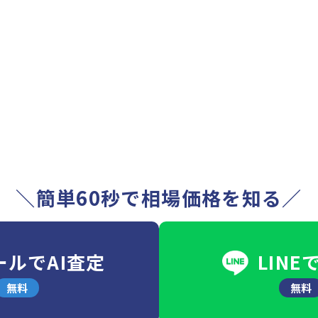
＼簡単60秒で相場価格を知る／
ールでAI査定
LINE
無料
無料