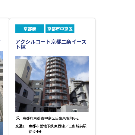
京都府
京都市中京区
町
アクシルコート京都二条イース
ト棟
京都府京都市中京区壬生朱雀町6-2
交通1
京都市営地下鉄東西線／二条城前駅
徒歩4分