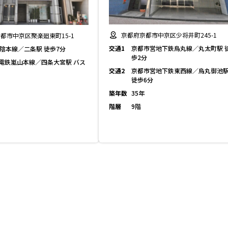
京都府京都市中京区少将井町245-1
都市中京区聚楽廻東町15-1
交通1
京都市営地下鉄烏丸線／丸太町駅 
山陰本線／二条駅 徒歩7分
歩2分
電鉄嵐山本線／四条大宮駅 バス
交通2
京都市営地下鉄東西線／烏丸御池
徒歩6分
築年数
35年
階層
9階