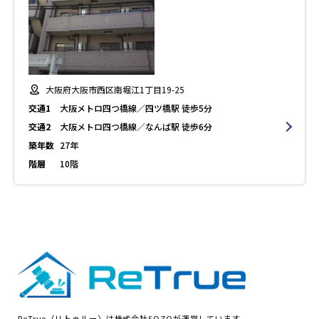
大阪府大阪市西区南堀江1丁目19-25
交通1
大阪メトロ四つ橋線／四ツ橋駅 徒歩5分
交通2
大阪メトロ四つ橋線／なんば駅 徒歩6分
築年数
27年
階層
10階
ReTrue（リトゥルー）は株式会社SOZOが運営しています