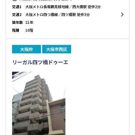
交通1
大阪メトロ長堀鶴見緑地線／西大橋駅 徒歩2分
交通2
大阪メトロ四つ橋線／四ツ橋駅 徒歩3分
築年数
21年
階層
10階
大阪府
大阪市西区
リーガル四ツ橋ドゥーエ