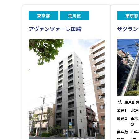
東京都
荒川区
東京都
アヴァンツァーレ田端
ザグラン
東京都荒
交通1
JR
交通2
東京
分
築年数
13年