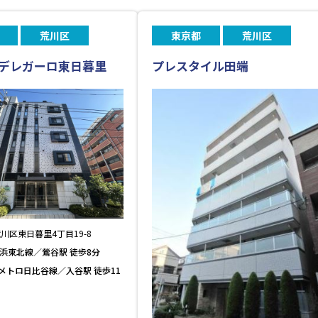
荒川区
東京都
荒川区
デレガーロ東日暮里
プレスタイル田端
川区東日暮里4丁目19-8
京浜東北線／鶯谷駅 徒歩8分
メトロ日比谷線／入谷駅 徒歩11