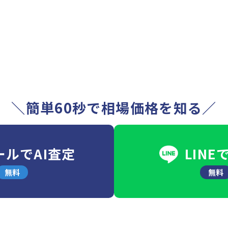
＼簡単60秒で相場価格を知る／
ールでAI査定
LINE
無料
無料