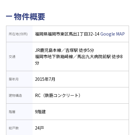
物件概要
福岡県福岡市東区馬出1丁目32-14
Google MAP
所在地(住所)
JR鹿児島本線／吉塚駅 徒歩5分
福岡市地下鉄箱崎線／馬出九大病院前駅 徒歩8
交通
分
2015年7月
築年月
RC（鉄筋コンクリート）
建物構造
9階建
階層
24戸
総戸数