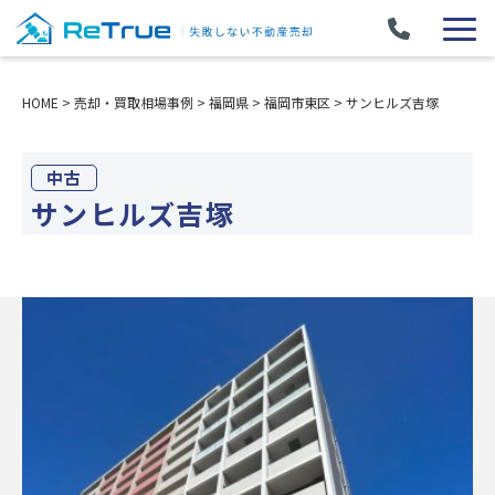
HOME
>
売却・買取相場事例
>
福岡県
>
福岡市東区
>
サンヒルズ吉塚
中古
サンヒルズ吉塚