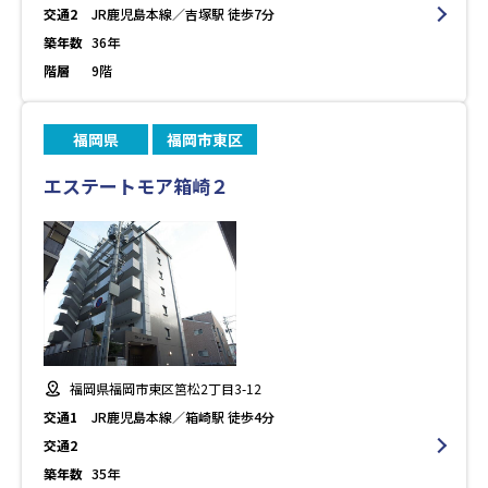
交通2
JR鹿児島本線／吉塚駅 徒歩7分
築年数
36年
階層
9階
福岡県
福岡市東区
エステートモア箱崎２
福岡県福岡市東区筥松2丁目3-12
交通1
JR鹿児島本線／箱崎駅 徒歩4分
交通2
築年数
35年