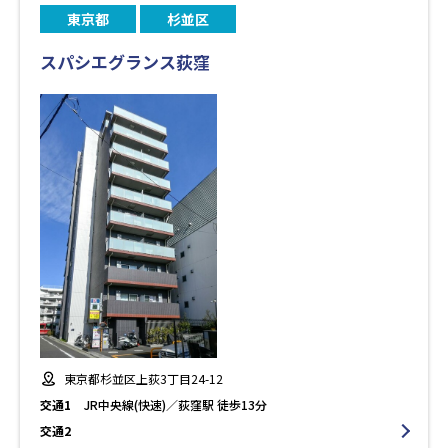
東京都
杉並区
スパシエグランス荻窪
東京都杉並区上荻3丁目24-12
交通1
JR中央線(快速)／荻窪駅 徒歩13分
交通2