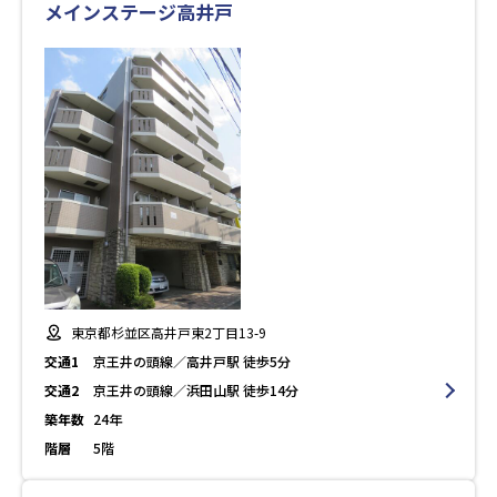
メインステージ高井戸
東京都杉並区高井戸東2丁目13-9
交通1
京王井の頭線／高井戸駅 徒歩5分
交通2
京王井の頭線／浜田山駅 徒歩14分
築年数
24年
階層
5階