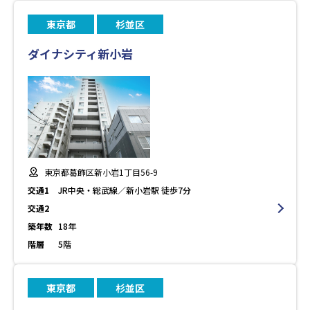
東京都
杉並区
ダイナシティ新小岩
東京都葛飾区新小岩1丁目56-9
交通1
JR中央・総武線／新小岩駅 徒歩7分
交通2
築年数
18年
階層
5階
東京都
杉並区