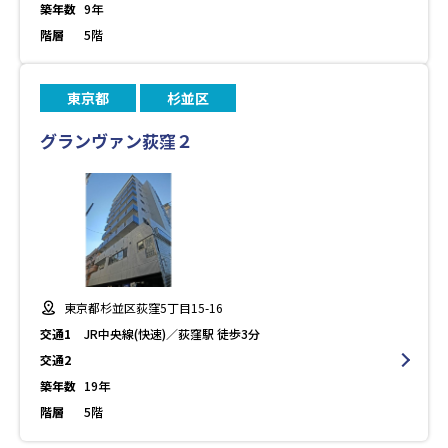
築年数
9年
階層
5階
東京都
杉並区
グランヴァン荻窪２
東京都杉並区荻窪5丁目15-16
交通1
JR中央線(快速)／荻窪駅 徒歩3分
交通2
築年数
19年
階層
5階