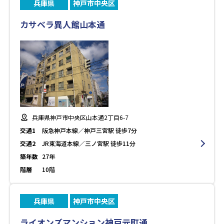
兵庫県
神戸市中央区
カサベラ異人館山本通
兵庫県神戸市中央区山本通2丁目6-7
交通1
阪急神戸本線／神戸三宮駅 徒歩7分
交通2
JR東海道本線／三ノ宮駅 徒歩11分
築年数
27年
階層
10階
兵庫県
神戸市中央区
ライオンズマンション神戸元町通