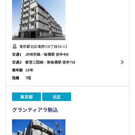
東京都北区滝野川6丁目56-13
交通1
JR埼京線／板橋駅 徒歩4分
交通2
都営三田線／新板橋駅 徒歩7分
築年数
18年
階層
7階
東京都
北区
グランティアラ駒込