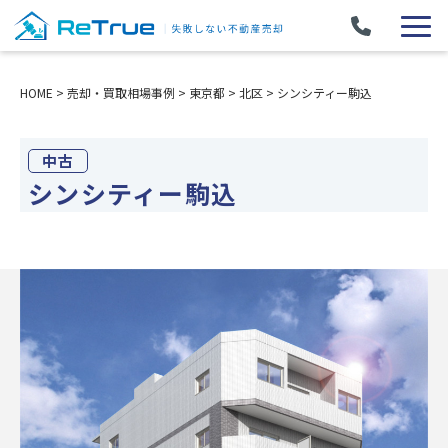
HOME
>
売却・買取相場事例
>
東京都
>
北区
>
シンシティー駒込
中古
シンシティー駒込