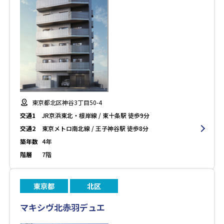
東京都北区神谷3丁目50-4
交通1
JR京浜東北・根岸線 / 東十条駅 徒歩9分
交通2
東京メトロ南北線 / 王子神谷駅 徒歩8分
築年数
4年
階層
7階
東京都
北区
マキシヴ北赤羽デュエ