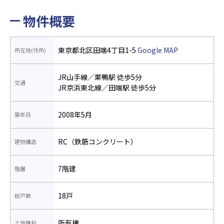
物件概要
東京都北区田端4丁目1-5
Google MAP
所在地(住所)
JR山手線／巣鴨駅 徒歩5分
交通
JR京浜東北線／田端駅 徒歩5分
2008年5月
築年月
RC（鉄筋コンクリート）
建物構造
7階建
階層
18戸
総戸数
所有権
土地権利