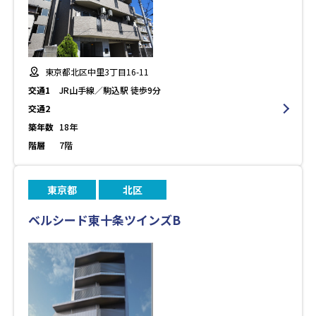
東京都北区中里3丁目16-11
交通1
JR山手線／駒込駅 徒歩9分
交通2
築年数
18年
階層
7階
東京都
北区
ベルシード東十条ツインズB