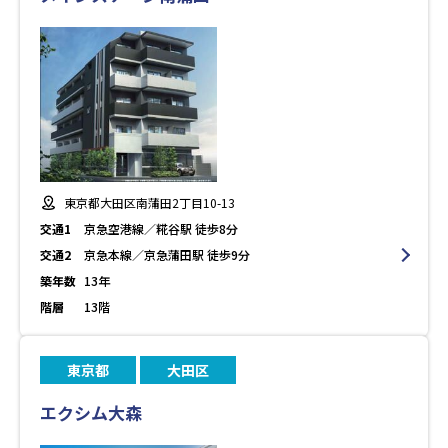
東京都大田区南蒲田2丁目10-13
交通1
京急空港線／糀谷駅 徒歩8分
交通2
京急本線／京急蒲田駅 徒歩9分
築年数
13年
階層
13階
東京都
大田区
エクシム大森