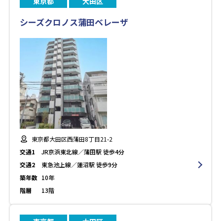
東京都
大田区
シーズクロノス蒲田ベレーザ
東京都大田区西蒲田8丁目21-2
交通1
JR京浜東北線／蒲田駅 徒歩4分
交通2
東急池上線／蓮沼駅 徒歩9分
築年数
10年
階層
13階