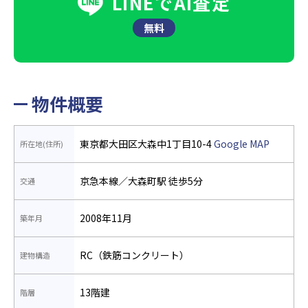
LINEでAI査定
無料
物件概要
東京都大田区大森中1丁目10-4
Google MAP
所在地(住所)
京急本線／大森町駅 徒歩5分
交通
2008年11月
築年月
RC（鉄筋コンクリート）
建物構造
13階建
階層