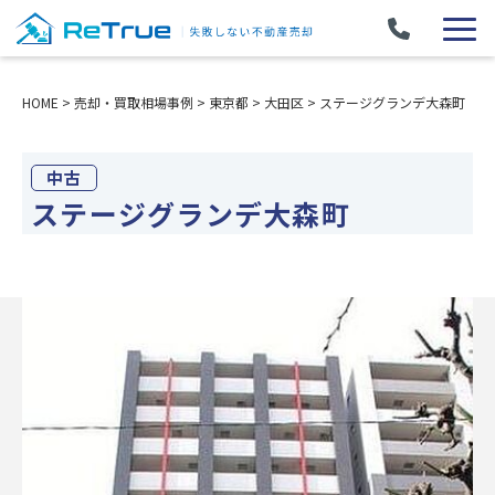
HOME
>
売却・買取相場事例
>
東京都
>
大田区
>
ステージグランデ大森町
中古
ステージグランデ大森町