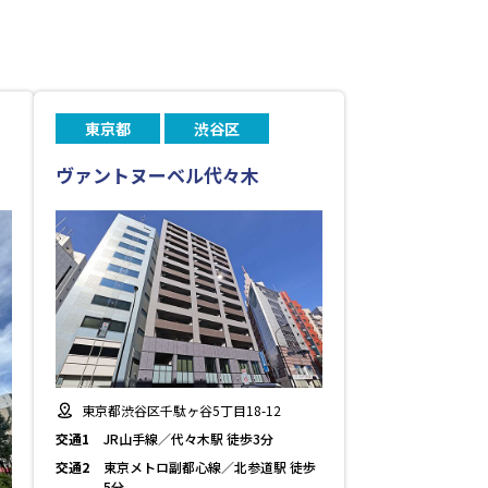
東京都
渋谷区
ヴァントヌーベル代々木
東京都渋谷区千駄ヶ谷5丁目18-12
交通1
JR山手線／代々木駅 徒歩3分
交通2
東京メトロ副都心線／北参道駅 徒歩
5分