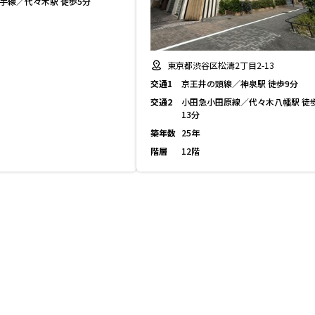
山手線／代々木駅 徒歩5分
東京都渋谷区松濤2丁目2-13
交通1
京王井の頭線／神泉駅 徒歩9分
交通2
小田急小田原線／代々木八幡駅 徒
13分
築年数
25年
階層
12階