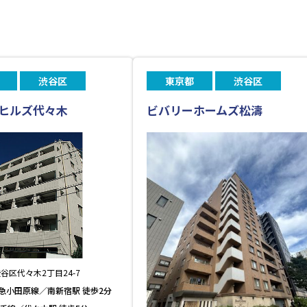
渋谷区
東京都
渋谷区
ヒルズ代々木
ビバリーホームズ松濤
谷区代々木2丁目24-7
急小田原線／南新宿駅 徒歩2分