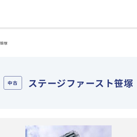
ト笹塚
ステージファースト笹塚
中古