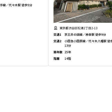
山手線／代々木駅 徒歩5分
東京都渋谷区松濤2丁目2-13
交通1
京王井の頭線／神泉駅 徒歩9分
交通2
小田急小田原線／代々木八幡駅 徒
13分
築年数
25年
階層
14階