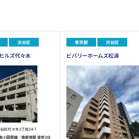
渋谷区
東京都
渋谷区
ヒルズ代々木
ビバリーホームズ松濤
谷区代々木2丁目24-7
急小田原線／南新宿駅 徒歩2分