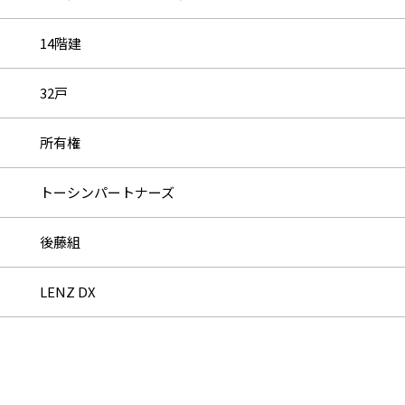
14階建
32戸
所有権
トーシンパートナーズ
後藤組
LENZ DX