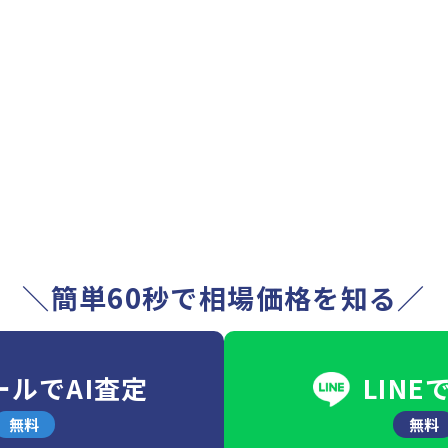
＼簡単60秒で相場価格を知る／
ールでAI査定
LINE
無料
無料