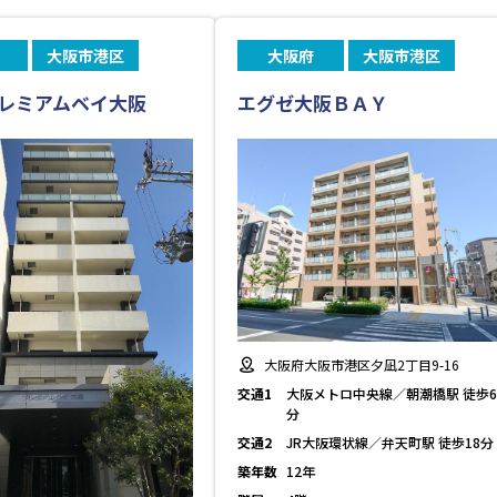
大阪市港区
大阪府
大阪市港区
レミアムベイ大阪
エグゼ大阪ＢＡＹ
大阪府大阪市港区夕凪2丁目9-16
交通1
大阪メトロ中央線／朝潮橋駅 徒歩6
分
交通2
JR大阪環状線／弁天町駅 徒歩18分
築年数
12年