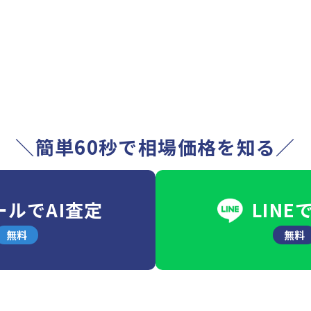
＼簡単60秒で相場価格を知る／
ールでAI査定
LINE
無料
無料