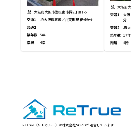
大阪府大
大阪府大阪市港区南市岡2丁目1-5
交通1
大阪
交通1
JR大阪環状線／弁天町駅 徒歩9分
分
交通2
交通2
JR
築年数
5年
築年数
17年
階層
4階
階層
4階
ReTrue（リトゥルー）は株式会社SOZOが運営しています