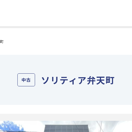
天町
ソリティア弁天町
中古