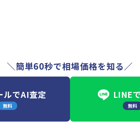
＼簡単60秒で相場価格を知る／
ールでAI査定
LINE
無料
無料