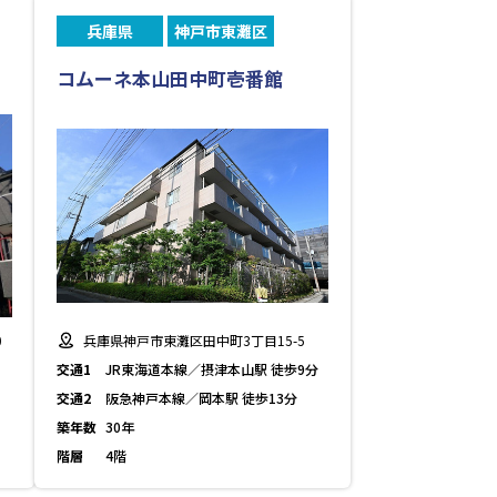
兵庫県
神戸市東灘区
コムーネ本山田中町壱番館
0
兵庫県神戸市東灘区田中町3丁目15-5
交通1
JR東海道本線／摂津本山駅 徒歩9分
交通2
阪急神戸本線／岡本駅 徒歩13分
築年数
30年
階層
4階