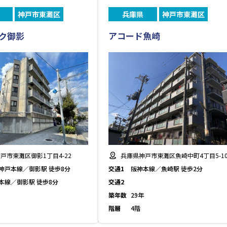
神戸市東灘区
兵庫県
神戸市東灘区
ク御影
アコード魚崎
戸市東灘区御影1丁目4-22
兵庫県神戸市東灘区魚崎中町4丁目5-1
神戸本線／御影駅 徒歩8分
交通1
阪神本線／魚崎駅 徒歩2分
本線／御影駅 徒歩8分
交通2
築年数
29年
階層
4階