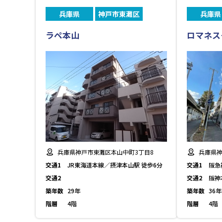
兵庫県
神戸市東灘区
兵庫県
ラペ本山
ロマネス
兵庫県神戸市東灘区本山中町3丁目8
兵庫県神
交通1
JR東海道本線／摂津本山駅 徒歩6分
交通1
阪急
交通2
交通2
阪神
築年数
29年
築年数
36年
階層
4階
階層
4階