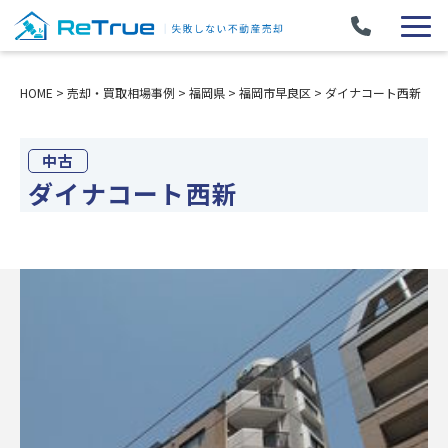
HOME
>
売却・買取相場事例
>
福岡県
>
福岡市早良区
>
ダイナコート西新
中古
ダイナコート西新