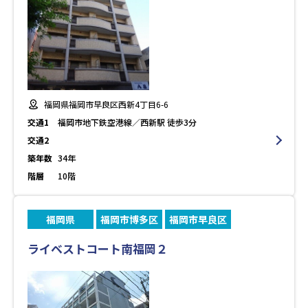
福岡県福岡市早良区西新4丁目6-6
交通1
福岡市地下鉄空港線／西新駅 徒歩3分
交通2
築年数
34年
階層
10階
福岡県
福岡市博多区
福岡市早良区
ライベストコート南福岡２