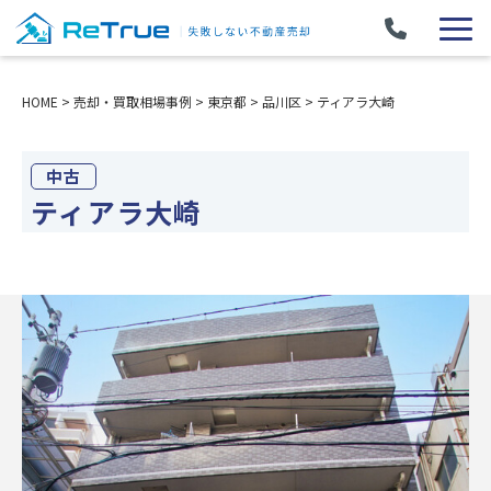
HOME
>
売却・買取相場事例
>
東京都
>
品川区
>
ティアラ大崎
中古
ティアラ大崎