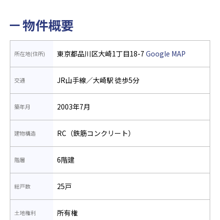
物件概要
東京都品川区大崎1丁目18-7
Google MAP
所在地(住所)
JR山手線／大崎駅 徒歩5分
交通
2003年7月
築年月
RC（鉄筋コンクリート）
建物構造
6階建
階層
25戸
総戸数
所有権
土地権利