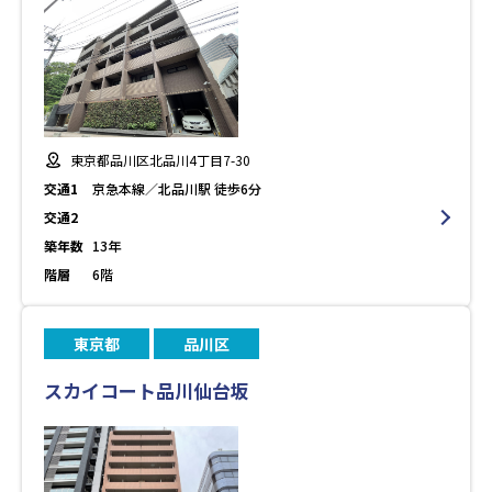
東京都品川区北品川4丁目7-30
交通1
京急本線／北品川駅 徒歩6分
交通2
築年数
13年
階層
6階
東京都
品川区
スカイコート品川仙台坂