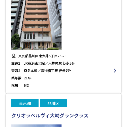
東京都品川区東大井5丁目26-23
交通1
JR京浜東北線／大井町駅 徒歩5分
交通2
京急本線／青物横丁駅 徒歩7分
築年数
21年
階層
6階
東京都
品川区
クリオラベルヴィ大崎グランクラス