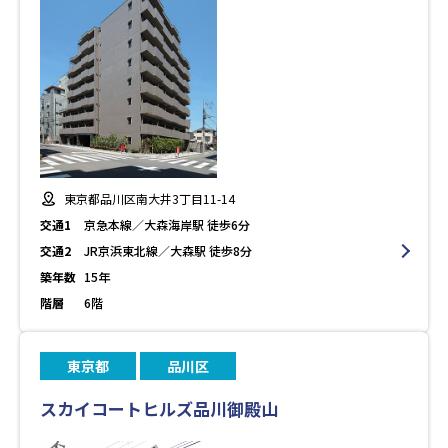
東京都品川区南大井3丁目11-14
交通1
京急本線／大森海岸駅 徒歩6分
交通2
JR京浜東北線／大森駅 徒歩8分
築年数
15年
階層
6階
東京都
品川区
スカイコートヒルズ品川御殿山