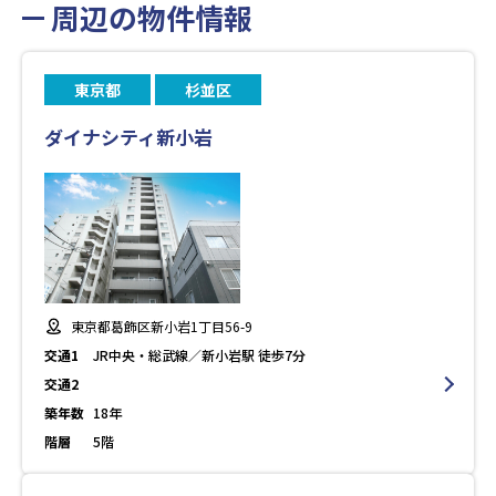
周辺の物件情報
東京都
杉並区
ダイナシティ新小岩
東京都葛飾区新小岩1丁目56-9
交通1
JR中央・総武線／新小岩駅 徒歩7分
交通2
築年数
18年
階層
5階