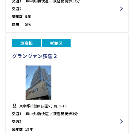
交通1
JR中央線(快速)／荻窪駅 徒歩13分
交通2
築年数
9年
階層
5階
東京都
杉並区
グランヴァン荻窪２
東京都杉並区荻窪5丁目15-16
交通1
JR中央線(快速)／荻窪駅 徒歩3分
交通2
築年数
19年