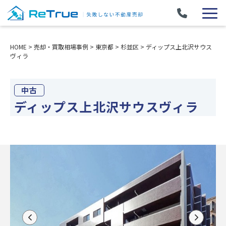
HOME
>
売却・買取相場事例
>
東京都
>
杉並区
>
ディップス上北沢サウス
ヴィラ
中古
ディップス上北沢サウスヴィラ