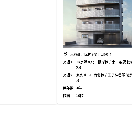
東京都北区神谷3丁目50-4
交通1
JR京浜東北・根岸線 / 東十条駅 徒
9分
交通2
東京メトロ南北線 / 王子神谷駅 徒
分
築年数
4年
階層
10階