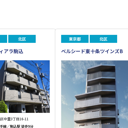
北区
東京都
北区
ィアラ駒込
ベルシード東十条ツインズB
区中里3丁目16-11
山手線／駒込駅 徒歩9分