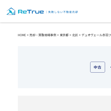
HOME
>
売却・買取相場事例
>
東京都
>
北区
>
デュオヴェール赤羽
中古