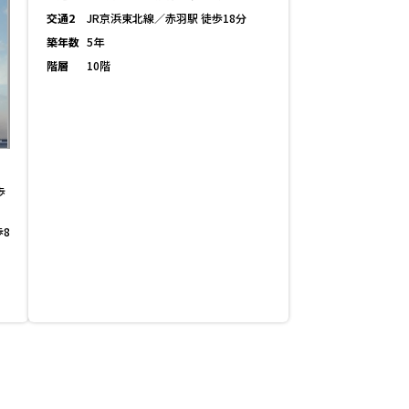
交通2
JR京浜東北線／赤羽駅 徒歩18分
築年数
5年
階層
10階
歩
歩8