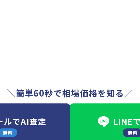
＼簡単60秒で相場価格を知る／
ールでAI査定
LINE
無料
無料