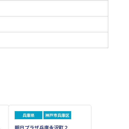
兵庫県
神戸市兵庫区
３
朝日プラザ兵庫永沢町２