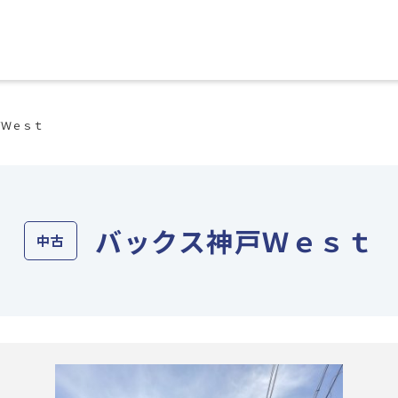
戸Ｗｅｓｔ
バックス神戸Ｗｅｓｔ
中古