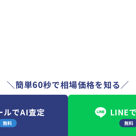
＼簡単60秒で相場価格を知る／
ールでAI査定
LINE
無料
無料