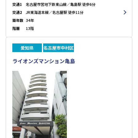
交通1
名古屋市営地下鉄東山線／亀島駅 徒歩6分
交通2
JR東海道本線／名古屋駅 徒歩11分
築年数
34年
階層
13階
愛知県
名古屋市中村区
ライオンズマンション亀島