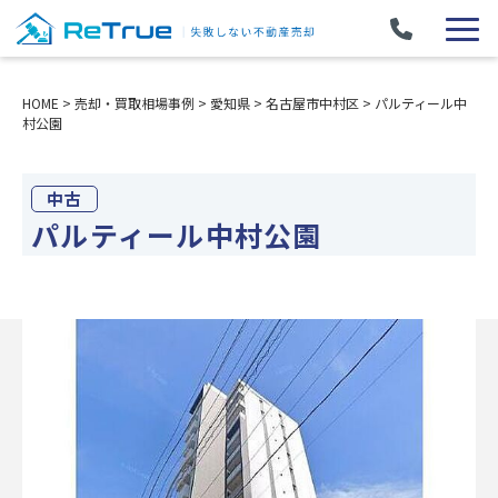
HOME
>
売却・買取相場事例
>
愛知県
>
名古屋市中村区
>
パルティール中
村公園
中古
パルティール中村公園