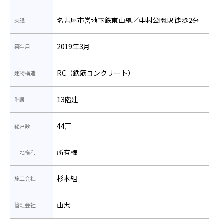
名古屋市営地下鉄東山線／中村公園駅 徒歩2分
交通
2019年3月
築年月
RC（鉄筋コンクリート）
建物構造
13階建
階層
44戸
総戸数
所有権
土地権利
杉本組
施工会社
山忠
管理会社