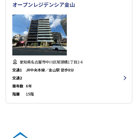
オープンレジデンシア金山
愛知県名古屋市中川区尾頭橋1丁目2-6
交通1
JR中央本線／金山駅 徒歩8分
交通2
築年数
6年
階層
15階