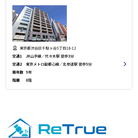
東京都渋谷区千駄ヶ谷5丁目18-12
交通1
JR山手線／代々木駅 徒歩3分
交通2
東京メトロ副都心線／北参道駅 徒歩5分
築年数
9年
階層
8階