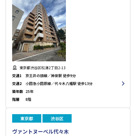
東京都渋谷区松濤2丁目2-13
交通1
京王井の頭線／神泉駅 徒歩9分
交通2
小田急小田原線／代々木八幡駅 徒歩13分
築年数
25年
階層
8階
東京都
渋谷区
ヴァントヌーベル代々木