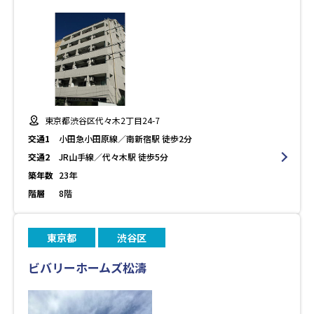
東京都渋谷区代々木2丁目24-7
交通1
小田急小田原線／南新宿駅 徒歩2分
交通2
JR山手線／代々木駅 徒歩5分
築年数
23年
階層
8階
東京都
渋谷区
ビバリーホームズ松濤