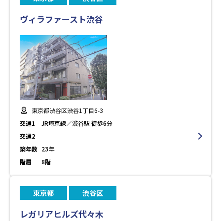
ヴィラファースト渋谷
東京都渋谷区渋谷1丁目6-3
交通1
JR埼京線／渋谷駅 徒歩6分
交通2
築年数
23年
階層
8階
東京都
渋谷区
レガリアヒルズ代々木