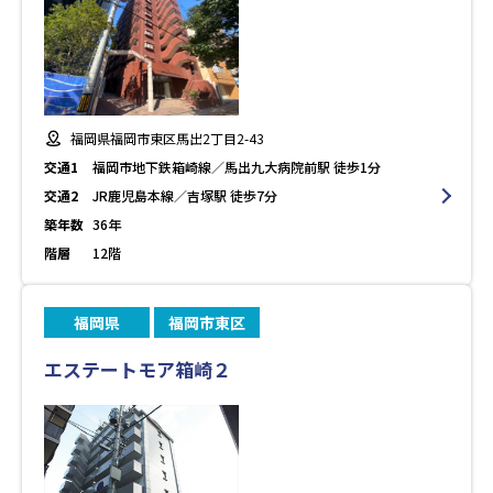
福岡県福岡市東区馬出2丁目2-43
交通1
福岡市地下鉄箱崎線／馬出九大病院前駅 徒歩1分
交通2
JR鹿児島本線／吉塚駅 徒歩7分
築年数
36年
階層
12階
福岡県
福岡市東区
エステートモア箱崎２