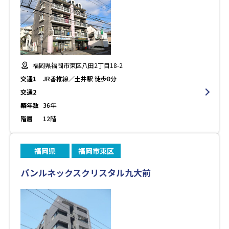
福岡県福岡市東区八田2丁目18-2
交通1
JR香椎線／土井駅 徒歩8分
交通2
築年数
36年
階層
12階
福岡県
福岡市東区
パンルネックスクリスタル九大前