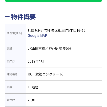
物件概要
兵庫県神戸市中央区相生町5丁目16-12
所在地(住所)
Google MAP
JR山陽本線／神戸駅 徒歩5分
交通
2019年4月
築年月
RC（鉄筋コンクリート）
建物構造
15階建
階層
70戸
総戸数