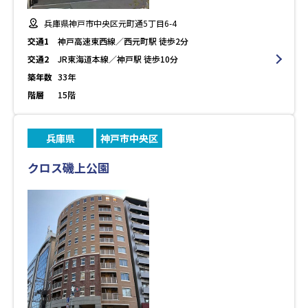
兵庫県神戸市中央区元町通5丁目6-4
交通1
神戸高速東西線／西元町駅 徒歩2分
交通2
JR東海道本線／神戸駅 徒歩10分
築年数
33年
階層
15階
兵庫県
神戸市中央区
クロス磯上公園