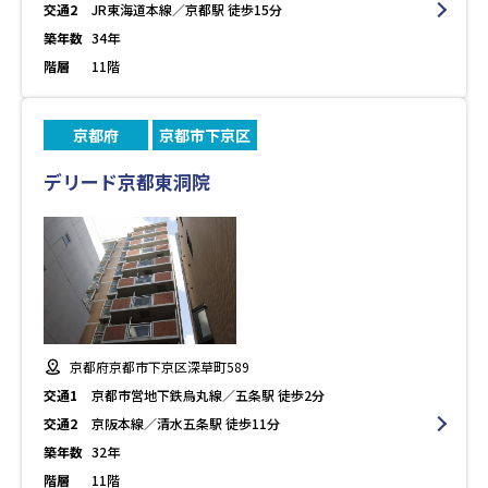
交通2
JR東海道本線／京都駅 徒歩15分
築年数
34年
階層
11階
京都府
京都市下京区
デリード京都東洞院
京都府京都市下京区深草町589
交通1
京都市営地下鉄烏丸線／五条駅 徒歩2分
交通2
京阪本線／清水五条駅 徒歩11分
築年数
32年
階層
11階