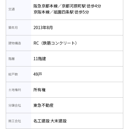
阪急京都本線／京都河原町駅 徒歩4分
交通
京阪本線／祇園四条駅 徒歩5分
2013年8月
築年月
RC（鉄筋コンクリート）
建物構造
11階建
階層
49戸
総戸数
所有権
土地権利
東急不動産
分譲会社
名工建設 大末建設
施工会社