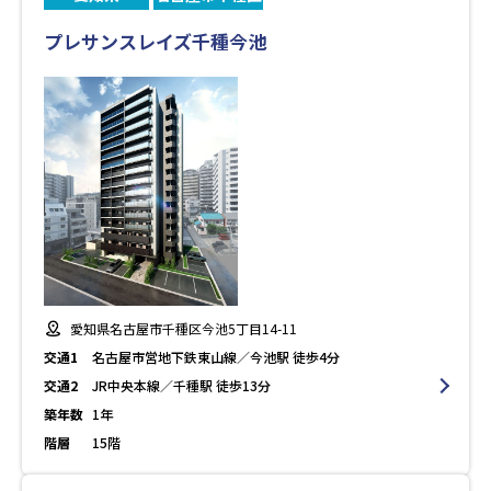
プレサンスレイズ千種今池
愛知県名古屋市千種区今池5丁目14-11
交通1
名古屋市営地下鉄東山線／今池駅 徒歩4分
交通2
JR中央本線／千種駅 徒歩13分
築年数
1年
階層
15階