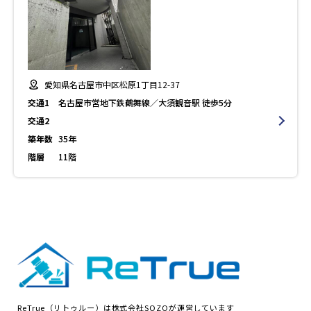
愛知県名古屋市中区松原1丁目12-37
交通1
名古屋市営地下鉄鶴舞線／大須観音駅 徒歩5分
交通2
築年数
35年
階層
11階
ReTrue（リトゥルー）は株式会社SOZOが運営しています