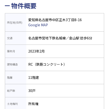
物件概要
愛知県名古屋市中区正木3丁目8-16
所在地(住所)
Google MAP
名古屋市営地下鉄名城線／金山駅 徒歩6分
交通
2023年2月
築年月
RC（鉄筋コンクリート）
建物構造
11階建
階層
30戸
総戸数
所有権
土地権利