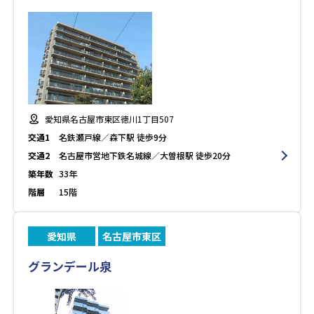
愛知県名古屋市東区徳川1丁目507
交通1
名鉄瀬戸線／森下駅 徒歩9分
交通2
名古屋市営地下鉄名城線／大曽根駅 徒歩20分
築年数
33年
階層
15階
愛知県
名古屋市東区
グランデール泉