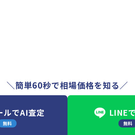
＼簡単60秒で相場価格を知る／
ールでAI査定
LINE
無料
無料