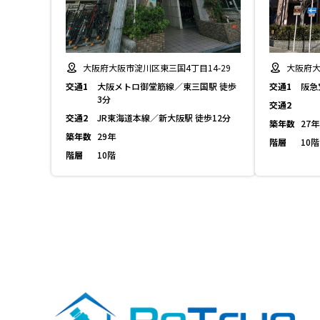
大阪府大阪市淀川区東三国4丁目14-29
大阪府大
交通1
大阪メトロ御堂筋線／東三国駅 徒歩
交通1
阪急
3分
交通2
交通2
JR東海道本線／新大阪駅 徒歩12分
築年数
27年
築年数
29年
階層
10階
階層
10階