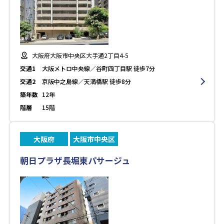
大阪府大阪市中央区大手通2丁目4-5
交通1
大阪メトロ中央線／谷町四丁目駅 徒歩7分
交通2
京阪中之島線／天満橋駅 徒歩8分
築年数
12年
階層
15階
大阪府
大阪市中央区
朝日プラザ長堀東パサージュ