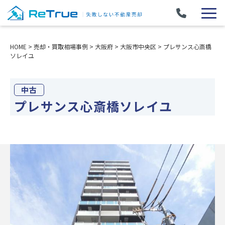
HOME
>
売却・買取相場事例
>
大阪府
>
大阪市中央区
>
プレサンス心斎橋
ソレイユ
中古
プレサンス心斎橋ソレイユ