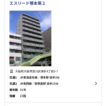
エスリード塚本第２
大阪府大阪市淀川区塚本4丁目3-7
交通1
JR東海道本線／塚本駅 徒歩3分
交通2
JR東西線／御幣島駅 徒歩15分
築年数
31年
階層
15階