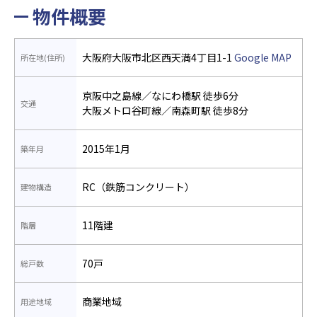
物件概要
大阪府大阪市北区西天満4丁目1-1
Google MAP
所在地(住所)
京阪中之島線／なにわ橋駅 徒歩6分
交通
大阪メトロ谷町線／南森町駅 徒歩8分
2015年1月
築年月
RC（鉄筋コンクリート）
建物構造
11階建
階層
70戸
総戸数
商業地域
用途地域