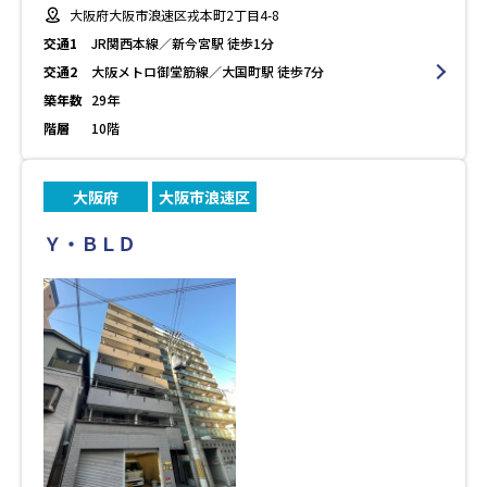
大阪府大阪市浪速区戎本町2丁目4-8
交通1
JR関西本線／新今宮駅 徒歩1分
交通2
大阪メトロ御堂筋線／大国町駅 徒歩7分
築年数
29年
階層
10階
大阪府
大阪市浪速区
Ｙ・ＢＬＤ