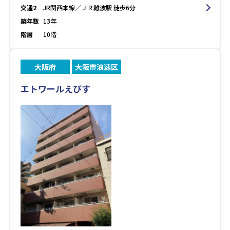
交通2
JR関西本線／ＪＲ難波駅 徒歩6分
築年数
13年
階層
10階
大阪府
大阪市浪速区
エトワールえびす