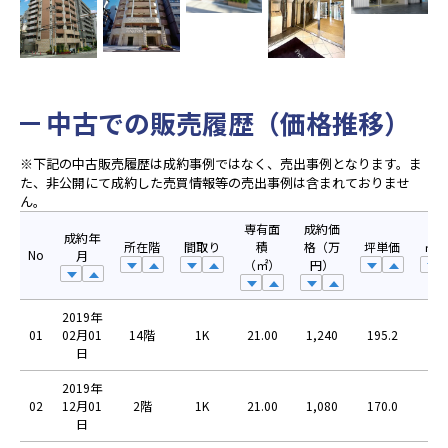
中古での販売履歴（価格推移）
※下記の中古販売履歴は成約事例ではなく、売出事例となります。ま
た、非公開にて成約した売買情報等の売出事例は含まれておりませ
ん。
専有面
成約価
成約年
所在階
間取り
積
格（万
坪単価
㎡単
No
月
（㎡）
円）
2019年
01
02月01
14階
1K
21.00
1,240
195.2
59.
日
2019年
02
12月01
2階
1K
21.00
1,080
170.0
51.
日