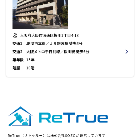
大阪府大阪市浪速区桜川1丁目4-13
交通1
JR関西本線／ＪＲ難波駅 徒歩3分
交通2
大阪メトロ千日前線／桜川駅 徒歩6分
築年数
13年
階層
10階
ReTrue（リトゥルー）は株式会社SOZOが運営しています