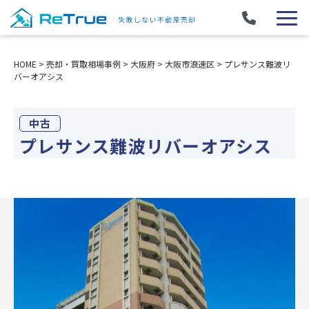
HOME
>
売却・買取相場事例
>
大阪府
>
大阪市浪速区
>
プレサンス難波リ
バーオアシス
中古
プレサンス難波リバーオアシス