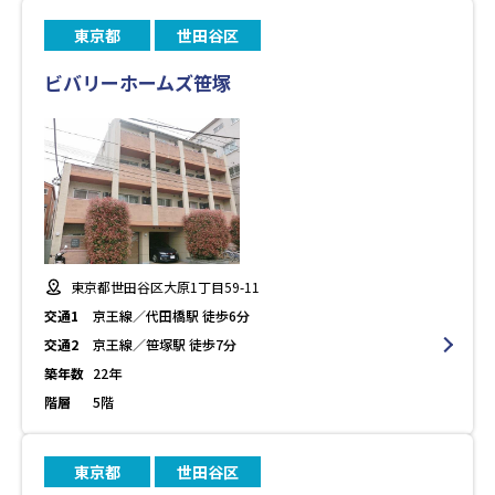
東京都
世田谷区
ビバリーホームズ笹塚
東京都世田谷区大原1丁目59-11
交通1
京王線／代田橋駅 徒歩6分
交通2
京王線／笹塚駅 徒歩7分
築年数
22年
階層
5階
東京都
世田谷区