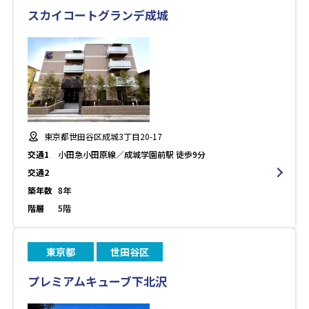
スカイコートグランデ成城
東京都世田谷区成城3丁目20-17
交通1
小田急小田原線／成城学園前駅 徒歩9分
交通2
築年数
8年
階層
5階
東京都
世田谷区
プレミアムキューブ下北沢