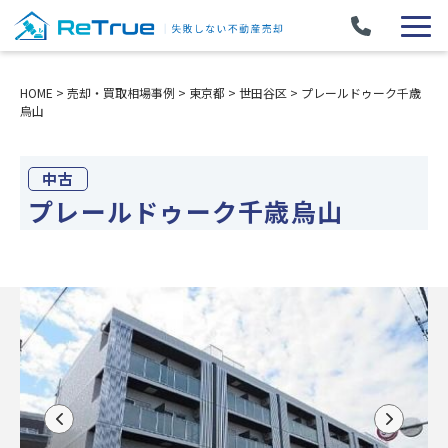
HOME
>
売却・買取相場事例
>
東京都
>
世田谷区
>
プレールドゥーク千歳
烏山
中古
プレールドゥーク千歳烏山