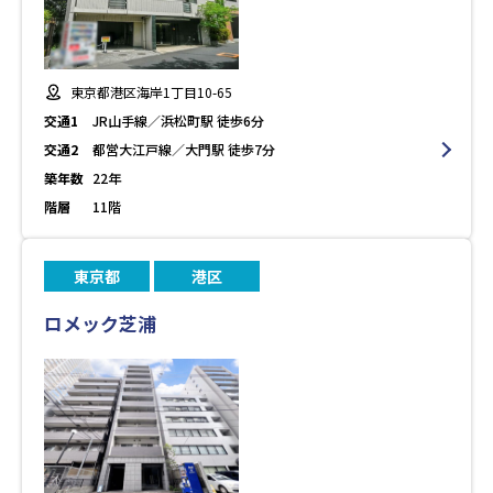
東京都港区海岸1丁目10-65
交通1
JR山手線／浜松町駅 徒歩6分
交通2
都営大江戸線／大門駅 徒歩7分
築年数
22年
階層
11階
東京都
港区
ロメック芝浦