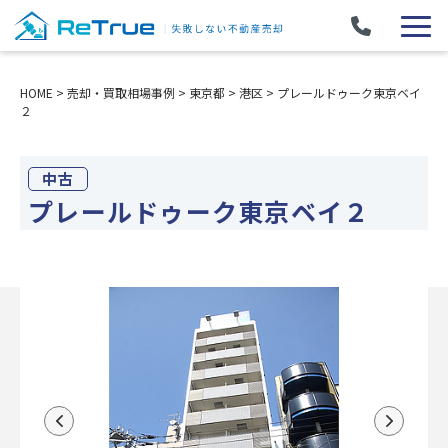
HOME
>
売却・買取相場事例
>
東京都
>
港区
>
プレールドゥーク東京ベイ
２
中古
プレールドゥーク東京ベイ２