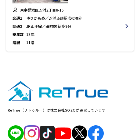
東京都港区芝浦2丁目8-15
交通1
ゆりかもめ／芝浦ふ頭駅 徒歩8分
交通2
JR山手線／田町駅 徒歩9分
築年数
18年
階層
11階
ReTrue（リトゥルー）は株式会社SOZOが運営しています