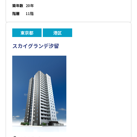
築年数
20年
階層
11階
東京都
港区
スカイグランデ汐留