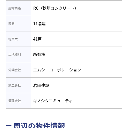
RC（鉄筋コンクリート）
建物構造
11階建
階層
41戸
総戸数
所有権
土地権利
エムシーコーポレーション
分譲会社
岩田建設
施工会社
キノシタコミュニティ
管理会社
周辺の物件情報