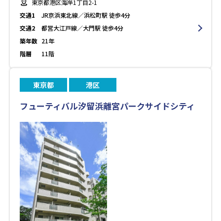
東京都港区海岸1丁目2-1
交通1
JR京浜東北線／浜松町駅 徒歩4分
交通2
都営大江戸線／大門駅 徒歩4分
築年数
21年
階層
11階
東京都
港区
フューティバル汐留浜離宮パークサイドシティ