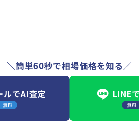
＼簡単60秒で相場価格を知る／
ールでAI査定
LINE
無料
無料