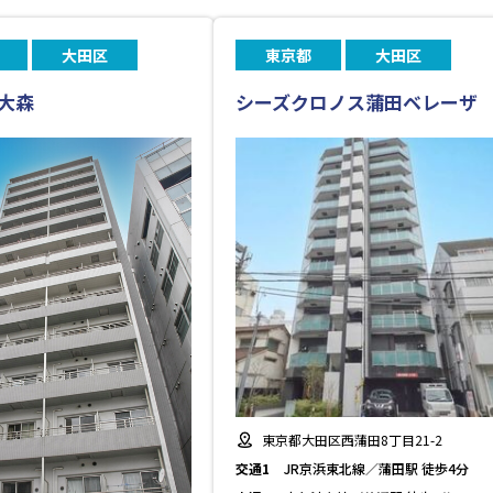
大田区
東京都
大田区
大森
シーズクロノス蒲田ベレーザ
東京都大田区西蒲田8丁目21-2
交通1
JR京浜東北線／蒲田駅 徒歩4分