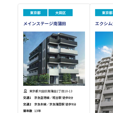
東京都
大田区
東京都
メインステージ南蒲田
エクシム
東京都大田区南蒲田2丁目10-13
交通1
京急空港線／糀谷駅 徒歩8分
交通2
京急本線／京急蒲田駅 徒歩9分
築年数
13年