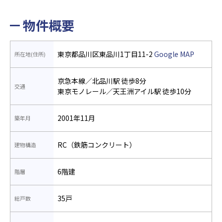
物件概要
東京都品川区東品川1丁目11-2
Google MAP
所在地(住所)
京急本線／北品川駅 徒歩8分
交通
東京モノレール／天王洲アイル駅 徒歩10分
2001年11月
築年月
RC（鉄筋コンクリート）
建物構造
6階建
階層
35戸
総戸数