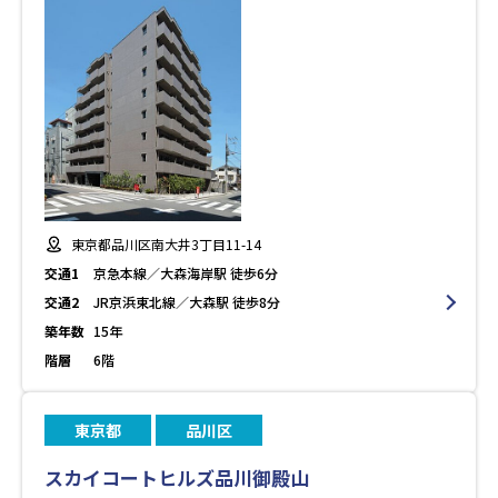
東京都品川区南大井3丁目11-14
交通1
京急本線／大森海岸駅 徒歩6分
交通2
JR京浜東北線／大森駅 徒歩8分
築年数
15年
階層
6階
東京都
品川区
スカイコートヒルズ品川御殿山