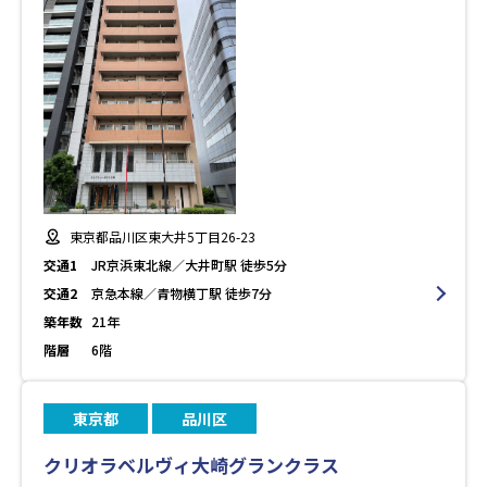
東京都品川区東大井5丁目26-23
交通1
JR京浜東北線／大井町駅 徒歩5分
交通2
京急本線／青物横丁駅 徒歩7分
築年数
21年
階層
6階
東京都
品川区
クリオラベルヴィ大崎グランクラス