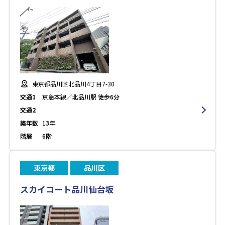
東京都品川区北品川4丁目7-30
交通1
京急本線／北品川駅 徒歩6分
交通2
築年数
13年
階層
6階
東京都
品川区
スカイコート品川仙台坂