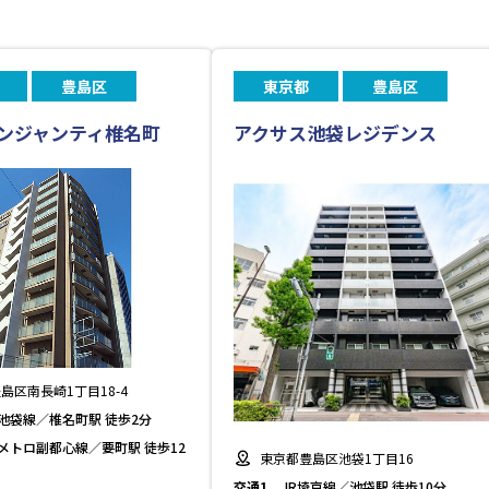
豊島区
東京都
豊島区
ンジャンティ椎名町
アクサス池袋レジデンス
島区南長崎1丁目18-4
池袋線／椎名町駅 徒歩2分
メトロ副都心線／要町駅 徒歩12
東京都豊島区池袋1丁目16
交通1
JR埼京線／池袋駅 徒歩10分