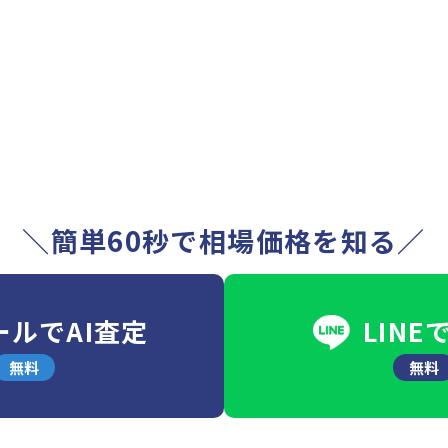
＼簡単60秒で相場価格を知る／
ールでAI査定
LINE
無料
無料