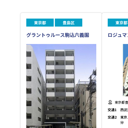
東京都
豊島区
東京都
グラントゥルース駒込六義園
ロジュマ
東京都豊
交通1
西武
交通2
東京
分