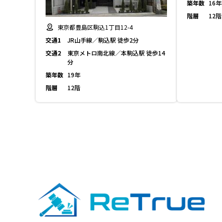
築年数
16年
階層
12階
東京都豊島区駒込1丁目12-4
交通1
JR山手線／駒込駅 徒歩2分
交通2
東京メトロ南北線／本駒込駅 徒歩14
分
築年数
19年
階層
12階