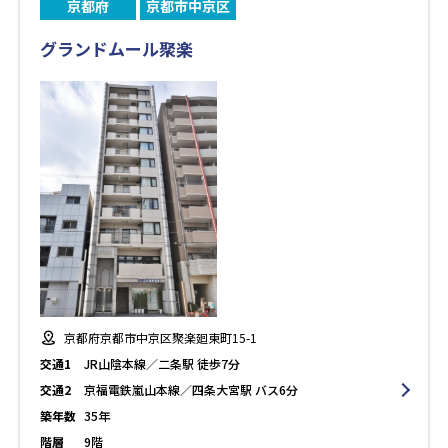
京都府
京都市中京区
グランドムール聚楽
京都府京都市中京区聚楽廻東町15-1
交通1
JR山陰本線／二条駅 徒歩7分
交通2
京福電鉄嵐山本線／四条大宮駅 バス6分
築年数
35年
階層
9階