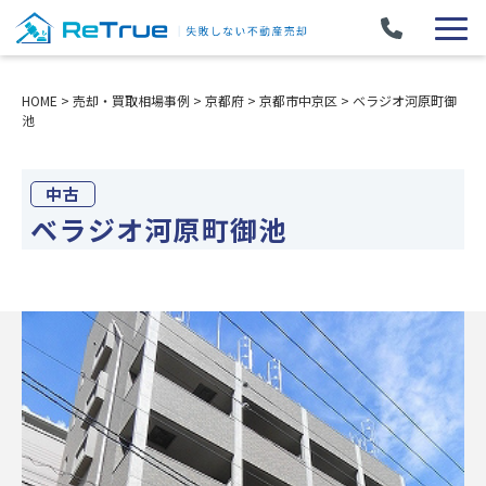
HOME
>
売却・買取相場事例
>
京都府
>
京都市中京区
>
ベラジオ河原町御
池
中古
ベラジオ河原町御池