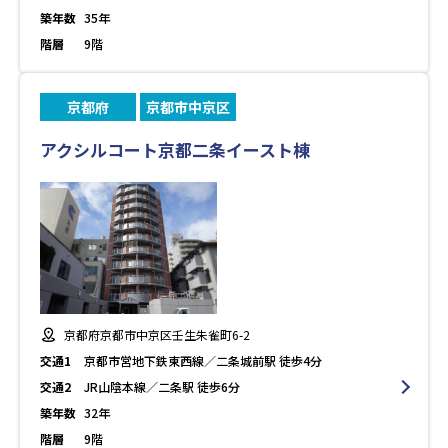
築年数
35年
階層
9階
京都府
京都市中京区
アクシルコート京都二条イースト棟
京都府京都市中京区壬生朱雀町6-2
交通1
京都市営地下鉄東西線／二条城前駅 徒歩4分
交通2
JR山陰本線／二条駅 徒歩6分
築年数
32年
階層
9階