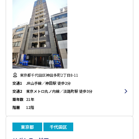
東京都千代田区神田多町2丁目8-11
交通1
JR山手線／神田駅 徒歩2分
交通2
東京メトロ丸ノ内線／淡路町駅 徒歩3分
築年数
21年
階層
12階
東京都
千代田区