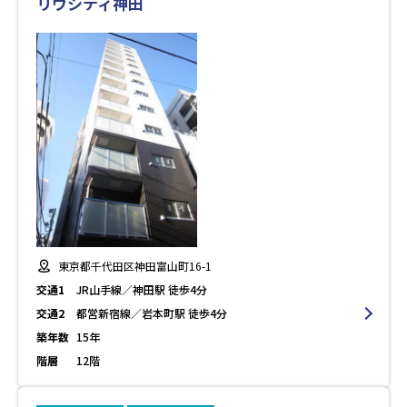
リヴシティ神田
東京都千代田区神田富山町16-1
交通1
JR山手線／神田駅 徒歩4分
交通2
都営新宿線／岩本町駅 徒歩4分
築年数
15年
階層
12階