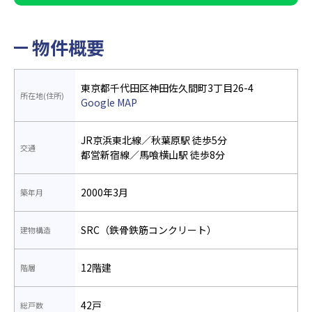
物件概要
東京都千代田区神田佐久間町3丁目26-4
所在地(住所)
Google MAP
JR京浜東北線／秋葉原駅 徒歩5分
交通
都営新宿線／馬喰横山駅 徒歩8分
2000年3月
築年月
SRC（鉄骨鉄筋コンクリート）
建物構造
12階建
階層
42戸
総戸数