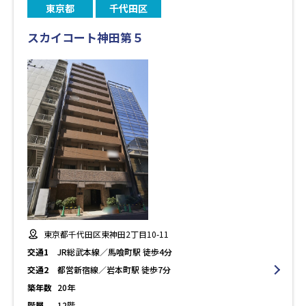
東京都
千代田区
スカイコート神田第５
東京都千代田区東神田2丁目10-11
交通1
JR総武本線／馬喰町駅 徒歩4分
交通2
都営新宿線／岩本町駅 徒歩7分
築年数
20年
階層
12階