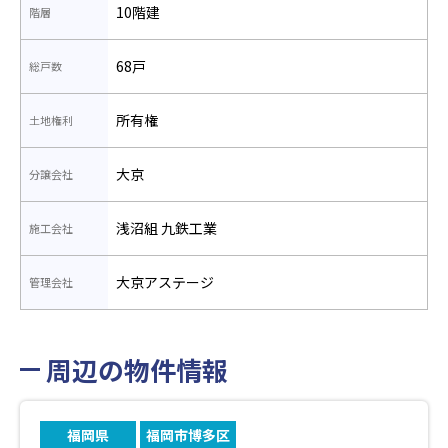
10階建
階層
68戸
総戸数
所有権
土地権利
大京
分譲会社
浅沼組 九鉄工業
施工会社
大京アステージ
管理会社
周辺の物件情報
福岡県
福岡市博多区